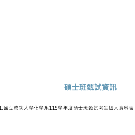
功大學化學系 ChemNCKU
所公告
師資研究
學生專區
學術成果
高中生專區
碩士班甄試資訊
1.國立成功大學化學系115學年度碩士班甄試考生個人資料表