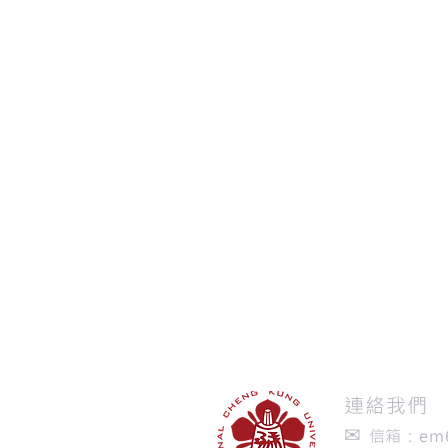
​連絡我們
✉
信箱：
em