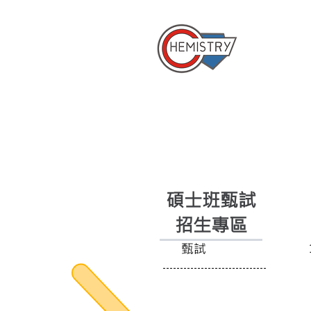
​國立成
首頁
系所簡介
系
碩士班甄試
招生專區
甄試