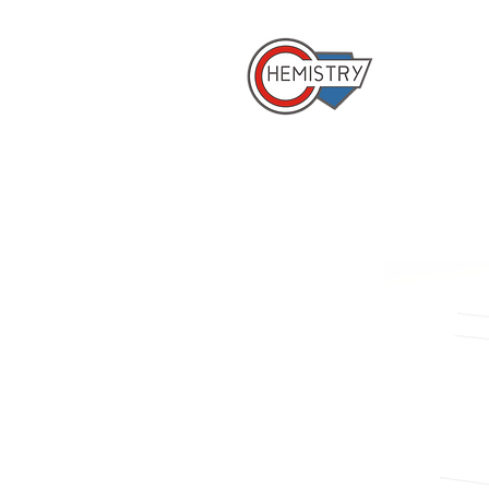
​國立成
首頁
系所簡介
系