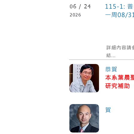
115-1
06 /
24
一周08/31(
2026
​詳細內容請
結...
恭賀
本系葉晨
研究補助
化
賀