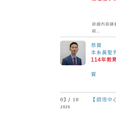
​詳細內容請
結...
恭賀
本系黃聖
114年教
化
賀
【師培中
03 /
10
2026